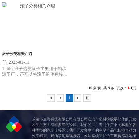
对环境造成污染。解决热处理的环
升，推进车载高速连接器市场的快
境污染问题，实行清洁热处理（或
速扩张，同时连接器下游领域中占
称绿色环保热处理）是发达国家热
比较高的汽车领域新能源汽车渗透
处理技术发展的方向之一。为减少
率的快速提升，汽车连接器应用数
SO2、CO、CO......
量或将有望......
滚子分类相关介绍
2023-01-11
1.圆柱滚子这类滚子主要用于轴承
滚子厂，还可以将滚子组件直接用
于机械中。该类滚子在尺寸上已标
准化，可作为商品滚子供设计和用
10
条/页 共
5
条 页次：
1
/1
页
户选择。 2.长圆柱滚子该类滚子分
有轴径用和无轴径用两种，主要用
1
于长圆柱轴......
乐清市全彩科技有限公司有限公司在汽车塑料橡胶零部件的开发
和生产方面有着多年的经验。我们的工厂专门生产不同车型的各
种类型的汽车连接器：我们开发和生产的主要产品包括混合动力
汽车线束、燃油喷射泵连接器、燃油泵线束和汽车氧传感器连接