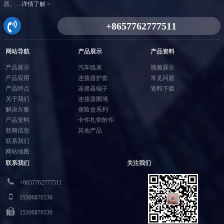
器。 ...
详情了解 >
网站导航
产品展示
产品资料
产品展示
汽车线束
视频展示
产品应用
连接器护套
常见问题
产品特点
连接器端子
资料下载
关于我们
连接器圈堵
解决方案
保险盒系列
产品资料
卡件扎带附件
新闻信息
其他产品
联系我们
网站地图
联系我们
关注我们
+8657762777511
15306876536
15306876536