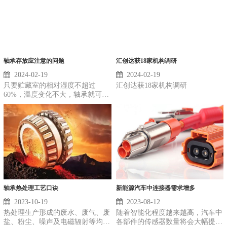
轴承存放应注意的问题
汇创达获18家机构调研
2024-02-19
2024-02-19
只要贮藏室的相对湿度不超过
汇创达获18家机构调研
60%，温度变化不大，轴承就可以
放在原包装中存放数年。密封轴承
或带防尘罩的轴承，经长期存放
后，轴承中填充的润滑脂的润滑特
性可能会降低。贮藏室也应防震动
和摇动。 未存放在原......
轴承热处理工艺口诀
新能源汽车中连接器需求增多
2023-10-19
2023-08-12
热处理生产形成的废水、废气、废
随着智能化程度越来越高，汽车中
盐、粉尘、噪声及电磁辐射等均会
各部件的传感器数量将会大幅提