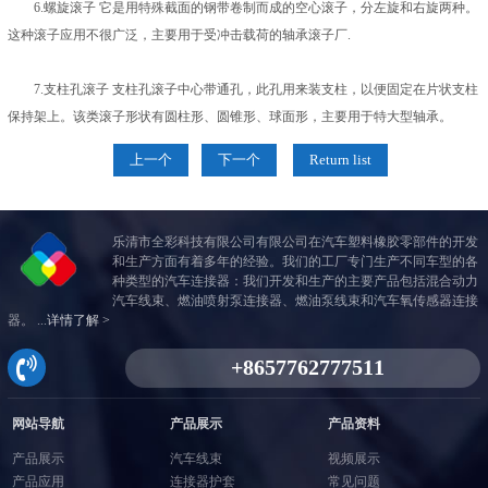
6.螺旋滚子 它是用特殊截面的钢带卷制而成的空心滚子，分左旋和右旋两种。
这种滚子应用不很广泛，主要用于受冲击载荷的轴承滚子厂.
7.支柱孔滚子 支柱孔滚子中心带通孔，此孔用来装支柱，以便固定在片状支柱
保持架上。该类滚子形状有圆柱形、圆锥形、球面形，主要用于特大型轴承。
上一个
下一个
Return list
乐清市全彩科技有限公司有限公司在汽车塑料橡胶零部件的开发
和生产方面有着多年的经验。我们的工厂专门生产不同车型的各
种类型的汽车连接器：我们开发和生产的主要产品包括混合动力
汽车线束、燃油喷射泵连接器、燃油泵线束和汽车氧传感器连接
器。 ...
详情了解 >
网站导航
产品展示
产品资料
产品展示
汽车线束
视频展示
产品应用
连接器护套
常见问题