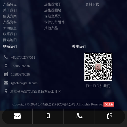
产品特点
连接器端子
资料下载
关于我们
连接器圈堵
解决方案
保险盒系列
产品资料
卡件扎带附件
新闻信息
其他产品
联系我们
网站地图
联系我们
关注我们
+8657762777511
15306876536
15306876536
rgbchina@126.com
扫一扫,关注我们
浙江省乐清市北白象镇车岙工业区
Copyright © 2024 乐清市全彩科技有限公司 All Rights Reserved
51La
<