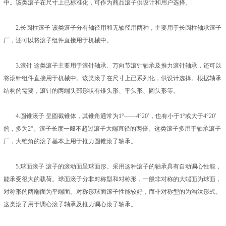
中。该类滚子在尺寸上已标准化，可作为商品滚子供设计和用户选择。
2.长圆柱滚子 该类滚子分有轴径用和无轴径用两种，主要用于长圆柱轴承滚子
厂，还可以将滚子组件直接用于机械中。
3.滚针 这类滚子主要用于滚针轴承、万向节滚针轴承及推力滚针轴承，还可以
将滚针组件直接用于机械中。该类滚子在尺寸上已系列化，供设计选择。根据轴承
结构的需要，滚针的两端头部形状有锥头形、平头形、圆头形等。
4.圆锥滚子 呈圆截锥体，其锥角通常为1°——4°20′，也有小于1°或大于4°20′
的，多为2°。滚子长度一般不超过滚子大端直径的两倍。这类滚子多用于轴承滚子
厂，大锥角的滚子基本上用于推力圆锥滚子轴承。
5.球面滚子 滚子的滚动面呈球面形。采用这种滚子的轴承具有自动调心性能，
能承受很大的载荷。球面滚子分非对称型和对称形，一般非对称的大端面为球面，
对称形的两端面为平端面。对称形球面滚子性能较好，而非对称型的为淘汰形式。
这类滚子用于调心滚子轴承及推力调心滚子轴承。